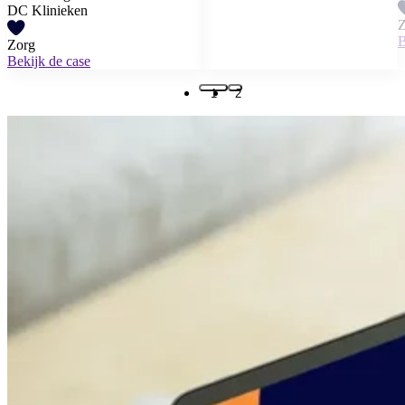
DC Klinieken
Z
B
Zorg
Bekijk de case
1
2