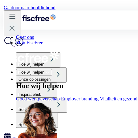
Ga door naar hoofdinhoud
Over ons
Mijn FiscFree
Hoe wij helpen
Hoe wij helpen
Onze oplossingen
Hoe wij helpen
Inspiratiehub
Goed werkgeverschap
Employer branding
Vitaliteit en gezon
Service & Contact
Sportscholen