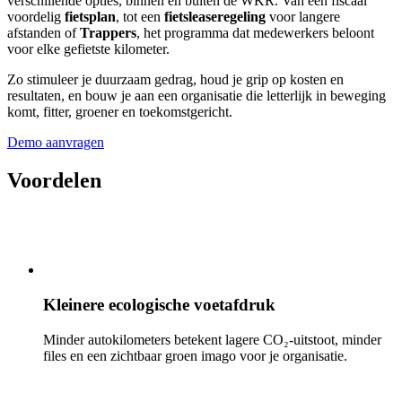
verschillende opties, binnen én buiten de WKR. Van een fiscaal
voordelig
fietsplan
, tot een
fietsleaseregeling
voor langere
afstanden of
Trappers
, het programma dat medewerkers beloont
voor elke gefietste kilometer.
Zo stimuleer je duurzaam gedrag, houd je grip op kosten en
resultaten, en bouw je aan een organisatie die letterlijk in beweging
komt, fitter, groener en toekomstgericht.
Demo aanvragen
Voordelen
Kleinere ecologische voetafdruk
Minder autokilometers betekent lagere CO₂-uitstoot, minder
files en een zichtbaar groen imago voor je organisatie.