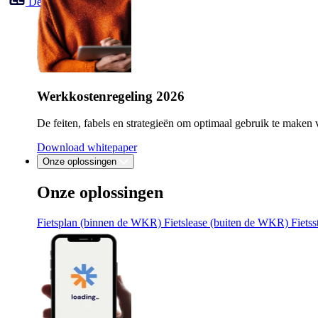
Demo aanvragen
Werkkostenregeling 2026
De feiten, fabels en strategieën om optimaal gebruik te mak
Download whitepaper
Onze oplossingen
Onze oplossingen
Fietsplan (binnen de WKR)
Fietslease (buiten de WKR)
Fiets