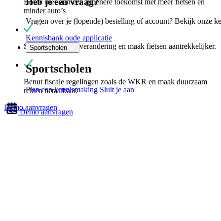
Heb je een vraag?
Bouw mee aan een groenere toekomst met meer fietsen en
minder auto’s
Vragen over je (lopende) bestelling of account? Bekijk onze k
Kennisbank oude applicatie
Stimuleer gedragsverandering en maak fietsen aantrekkelijker.
Sportscholen
Sportscholen
Benut fiscale regelingen zoals de WKR en maak duurzaam
Plan een kennismaking
Sluit je aan
reizen betaalbaar.
Demo aanvragen
Demo aanvragen