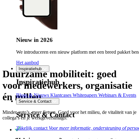
Nieuw in 2026
We introduceren een nieuw platform met een breed pakket bene
Het aanbod
Inspiratiehub
Duurzame mobiliteit: goed
Inspiratiehub
voor medewerkers, organisatie
én milieu
Blogs & Nieuws
Klantcases
Whitepapers
Webinars & Events
Service & Contact
Minder auto’s, meer fietsen. G
oed voor het milieu,
de vitaliteit van je
Service & Contact
collega’s én je werkgeversimago.
Zakelijk contact
Voor meer informatie, ondersteuning of persoo