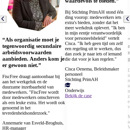
waardevols te bieden.”
Bij Stichting PrimAH stond één
ding voorop: medewerkers iets
extra's bieden, zonder dat het
meer werkdruk oplevert. "Ik ben
in mijn eentje verantwoordelijk
voor personeelsbeleid" vertelt
“Als organisatie moet je
“
Cisca. "Ik heb geen tijd om zelf
tegenwoordig secundaire
een regeling uit te werken, dus
arbeidsvoorwaarden
dan zoek je naar iets of iemand
aanbieden. Anders kom je
die dat voor je kan regelen."
er gewoon niet.”
Cisca Oenema,
Beleidsmaker
D
personeel
s
FiscFree draagt aantoonbaar bij
Stichting PrimAH
r
aan het werkgeluk en de
s
duurzame inzetbaarheid van
Onderwijs
m
medewerkers. "FiscFree wordt
Bekijk de case
z
door medewerkers omschreven
e
als een leuke extra. Het wordt ook
v
genoemd in het
tevredenheidsonderzoek."
M
a
Annemarie van Esveld-Broghuis,
V
HR-manager