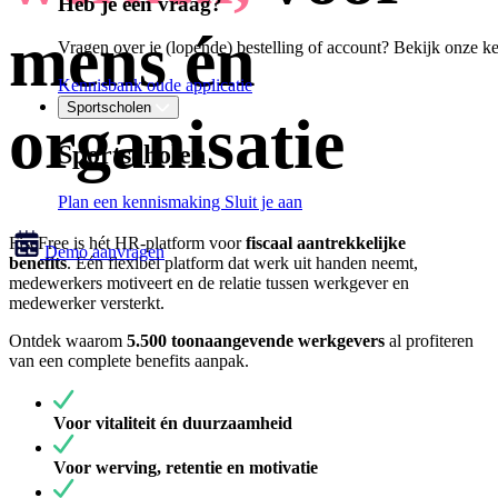
Heb je een vraag?
mens én
Vragen over je (lopende) bestelling of account? Bekijk onze k
Kennisbank oude applicatie
Sportscholen
organisatie
Sportscholen
Plan een kennismaking
Sluit je aan
FiscFree is hét HR-platform voor
fiscaal aantrekkelijke
Demo aanvragen
benefits
.
Eén flexibel platform dat werk uit handen neemt,
medewerkers motiveert en
de relatie tussen werkgever en
medewerker versterkt.
Ontdek waarom
5.500 toonaangevende werkgevers
al profiteren
van een complete benefits aanpak.
Voor vitaliteit én duurzaamheid
Voor werving, retentie en motivatie