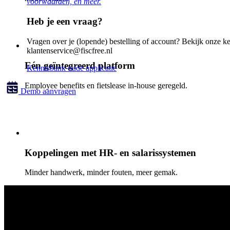
voorwaarden, en meer.
Heb je een vraag?
Vragen over je (lopende) bestelling of account? Bekijk onze k
klantenservice@fiscfree.nl
Eén geïntegreerd platform
Kennisbank oude applicatie
Employee benefits en fietslease in-house geregeld.
Demo aanvragen
Koppelingen met HR- en salarissystemen
Minder handwerk, minder fouten, meer gemak.