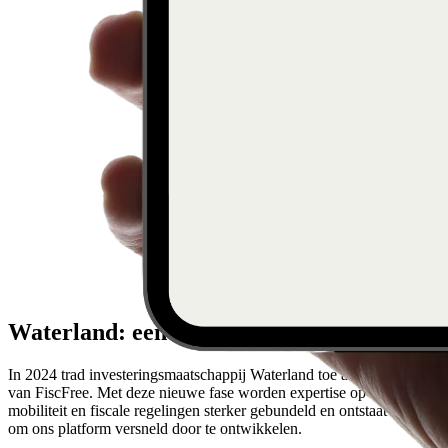
Waterland: een nieuwe fase voor FiscFree
In 2024 trad investeringsmaatschappij Waterland toe als groeipartner
van FiscFree. Met deze nieuwe fase worden expertise op fietslease,
mobiliteit en fiscale regelingen sterker gebundeld en ontstaat ruimte
om ons platform versneld door te ontwikkelen.