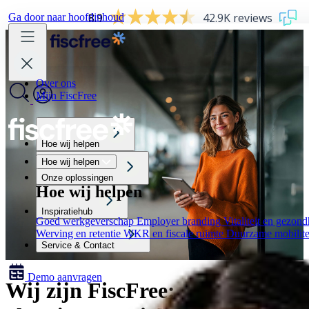
8.9
42.9K reviews
Ga door naar hoofdinhoud
Over ons
Mijn FiscFree
Hoe wij helpen
Hoe wij helpen
Onze oplossingen
Hoe wij helpen
Inspiratiehub
Goed werkgeverschap
Employer branding
Vitaliteit en gezon
Werving en retentie
WKR en fiscale ruimte
Duurzame mobilite
Service & Contact
Demo aanvragen
Wij zijn FiscFree: