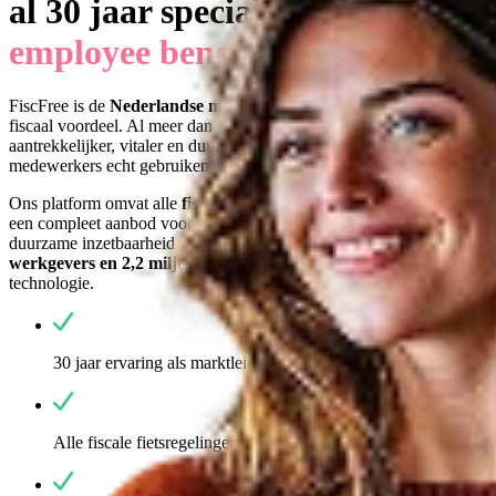
al 30 ja
ar specialist in
employee benefits
die werken
FiscFree is de
Nederlandse marktleider
in employee benefits met
fiscaal voordeel. Al meer dan 30 jaar helpen we werkgevers
aantrekkelijker, vitaler en duurzamer te worden met voordelen die
medewerkers echt gebruiken en HR ontzorgen.
Ons platform omvat alle
fiscale fietsregelingen in-house
en biedt
een compleet aanbod voor mobiliteit, vitaliteit, waardering en
duurzame inzetbaarheid. Iedere dag vertrouwen meer dan
5.500
werkgevers en 2,2 miljoen medewerkers
op onze expertise en
technologie.
30 jaar ervaring als marktleider
Alle fiscale fietsregelingen volledig in-house