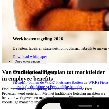
Werkkostenregeling 2026
De feiten, fabels en strategieën om optimaal gebruik te mak
Download whitepaper
Onze oplossingen
Onze oplossingen
Van traditioneel fietsplan tot marktleider
in employee benefits
Fietsplan (binnen de WKR)
Fietslease (buiten de WKR)
Fiets
de zaak (bedrijfsfitness)
Persoonlijke benefits
FiscFree vindt zijn oorsprong in 1995, toen Nationale Fiets
Projecten werd opgericht. Met het traditionele fietsplan maakten we
het voor werkgevers en medewerkers mogelijk om op een fiscaal
voordelige manier te investeren in duurzame mobiliteit.