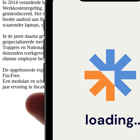
In 2014 veranderde het fiscale landschap met de invoering van de
Werkkostenregeling. Dit was het moment waarop FiscFree werd
geïntroduceerd. Het traditionele fietsplan maakte plaats voor een
breder aanbod aan fiscaal aantrekkelijke arbeidsvoorwaarden,
waaronder laptops, sportabonnementen en opleidingsmogelijkheden.
In de jaren daarna groeide NFP Groep uit tot een verzameling
gespecialiseerde merken, waaronder FiscFree, NFP Fietslease,
Trappers en Nationale Fiets Projecten. Samen ondersteunden we
duizenden werkgevers bij het vormgeven van moderne, fiscaal
slimme employee benefits.
De opgebouwde expertises zijn samengebracht onder één naam:
FiscFree.
Een modulair en schaalbaar platform dat voortbouwt op ruim dertig
jaar ervaring in fiscale regelingen en mobiliteitsoplossingen.