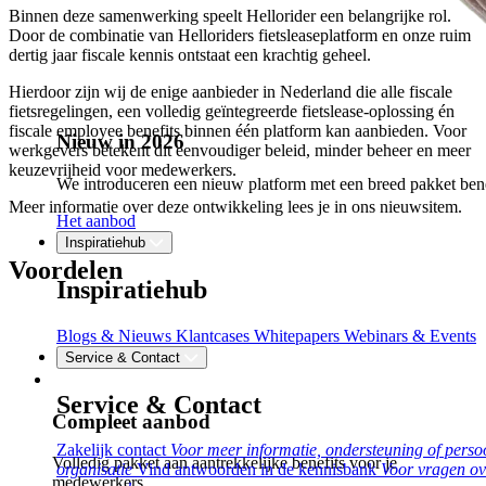
Binnen deze samenwerking speelt Hellorider een belangrijke rol.
Door de combinatie van Helloriders fietsleaseplatform en onze ruim
dertig jaar fiscale kennis ontstaat een krachtig geheel.
Hierdoor zijn wij de enige aanbieder in Nederland die alle fiscale
fietsregelingen, een volledig geïntegreerde fietslease-oplossing én
fiscale employee benefits binnen één platform kan aanbieden. Voor
Nieuw in 2026
werkgevers betekent dit eenvoudiger beleid, minder beheer en meer
keuzevrijheid voor medewerkers.
We introduceren een nieuw platform met een breed pakket bene
Meer informatie over deze ontwikkeling lees je in ons nieuwsitem.
Het aanbod
Inspiratiehub
Voordelen
Inspiratiehub
Blogs & Nieuws
Klantcases
Whitepapers
Webinars & Events
Service & Contact
Service & Contact
Compleet aanbod
Zakelijk contact
Voor meer informatie, ondersteuning of perso
Volledig pakket aan aantrekkelijke benefits voor je
organisatie
Vind antwoorden in de kennisbank
Voor vragen ove
medewerkers