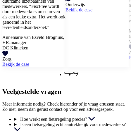
duurzame inzetbaarheid van
Onderwijs
m
medewerkers. “FiscFree wordt
Bekijk de case
z
door medewerkers omschreven
e
als een leuke extra. Het wordt ook
v
genoemd in het
tevredenheidsonderzoek”
M
a
Annemarie van Esveld-Broghuis,
V
HR-manager
DC Klinieken
Z
B
Zorg
Bekijk de case
1
2
Veelgestelde vragen
Meer informatie nodig? Check hieronder of je vraag ertussen staat.
Zo niet, neem dan gerust contact op voor een adviesgesprek.
Hoe werkt een fietsregeling precies?
Is een fietsregeling echt aantrekkelijk voor medewerkers?