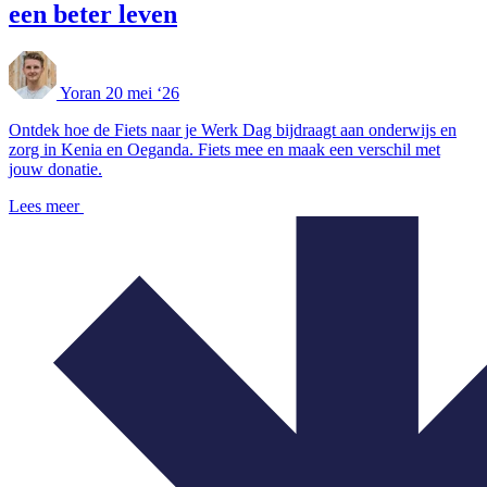
een beter leven
Yoran
20 mei ‘26
Ontdek hoe de Fiets naar je Werk Dag bijdraagt aan onderwijs en
zorg in Kenia en Oeganda. Fiets mee en maak een verschil met
jouw donatie.
Lees meer