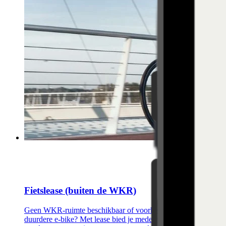
Fietslease (buiten de WKR)
Geen WKR-ruimte beschikbaar of voorkeur voor een
duurdere e-bike? Met lease bied je medewerkers de vrijheid