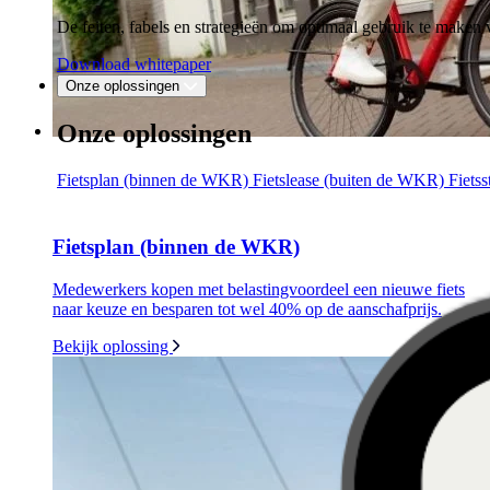
De feiten, fabels en strategieën om optimaal gebruik te mak
Download whitepaper
Onze oplossingen
Onze oplossingen
Fietsplan (binnen de WKR)
Fietslease (buiten de WKR)
Fiets
Fietsplan (binnen de WKR)
Medewerkers kopen met belastingvoordeel een nieuwe fiets
naar keuze en besparen tot wel 40% op de aanschafprijs.
Bekijk oplossing