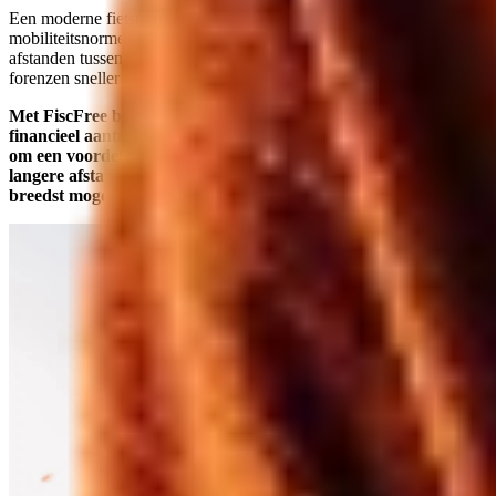
Een moderne fietsregeling speelt daarnaast in op veranderende
mobiliteitsnormen: elektrische fietsen en speed pedelecs maken
afstanden tussen 10 en 30 kilometer goed bereikbaar, waardoor
forenzen sneller kiezen voor de fiets.
Met FiscFree bied je medewerkers een regeling die zowel
financieel aantrekkelijk als praktisch haalbaar is, of het nu gaat
om een voordelige koopfiets via de WKR, een leasefiets voor
langere afstanden of de combinatie van beide. Zo bereik je de
breedst mogelijke groep.