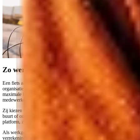
Zo werkt de fietsregeling via FiscFree
Een fiets aanschaffen via FiscFree is eenvoudig. Zodra jouw
organisatie is aangesloten en de spelregels zijn ingesteld, zoals
maximale bestedingsbedragen en bestelfrequentie, kunnen
medewerkers direct aan de slag.
Zij kiezen zelf hun fiets: bij een aangesloten rijwielhandelaar in de
buurt of online.
De bestelling en betaling lopen automatisch via het
platform, zonder declaraties of losse bonnetjes.
Als werkgever behoud je inzicht en controle. Bestellingen,
verrekeningen en budgetten worden automatisch verwerkt via het