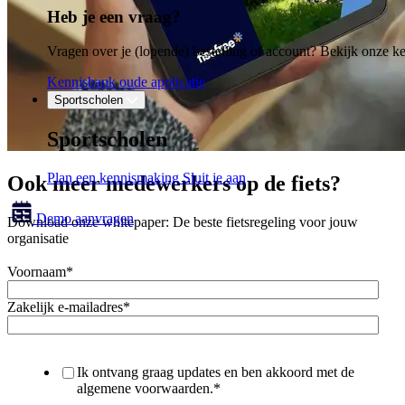
Heb je een vraag?
Vragen over je (lopende) bestelling of account? Bekijk onze k
Kennisbank oude applicatie
Sportscholen
Sportscholen
Plan een kennismaking
Sluit je aan
Ook meer medewerkers op de fiets?
Demo aanvragen
Download onze whitepaper: De beste fietsregeling voor jouw
organisatie
Voornaam
*
Zakelijk e-mailadres
*
Ik ontvang graag updates en ben akkoord met de
algemene voorwaarden.
*