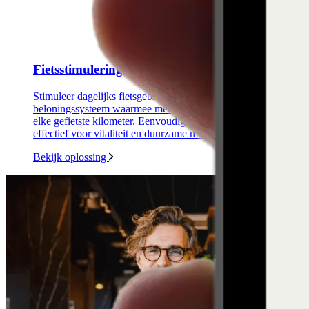
Fietsstimulering (Trappers)
Stimuleer dagelijks fietsgebruik met Trappers: een slim
beloningssysteem waarmee medewerkers punten sparen voor
elke gefietste kilometer. Eenvoudig, motiverend en bewezen
effectief voor vitaliteit en duurzame mobiliteit.
Bekijk oplossing