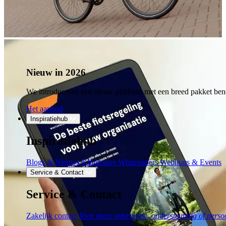
Nieuw in 2026
We introduceren een nieuw platform met een breed pakket bene
Het aanbod
Inspiratiehub
Inspiratiehub
Blogs & Nieuws
Klantcases
Whitepapers
Webinars & Events
Service & Contact
Service & Contact
Zakelijk contact
Voor meer informatie, ondersteuning of persoo