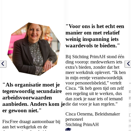
"Voor ons is het echt een
manier om met relatief
weinig inspanning iets
waardevols te bieden."
Bij Stichting PrimAH stond één
ding voorop: medewerkers iets
extra’s bieden, zonder dat het
meer werkdruk oplevert. “Ik ben
in mijn eentje verantwoordelijk
voor personeelsbeleid,” vertelt
"Als organisatie moet je
"
Cisca. “Ik heb geen tijd om zelf
tegenwoordig secundaire
een regeling uit te werken, dus
arbeidsvoorwaarden
dan zoek je naar iets of iemand
aanbieden. Anders kom je
die dat voor je kan regelen.”
er gewoon niet."
Cisca Oenema,
Beleidsmaker
D
personeel
s
FiscFree draagt aantoonbaar bij
Stichting PrimAH
r
aan het werkgeluk en de
s