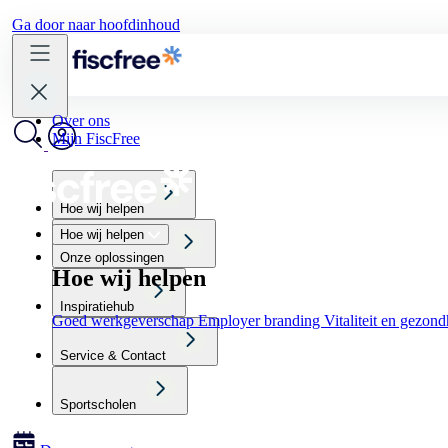
Ga door naar hoofdinhoud
Over ons
Mijn FiscFree
Hoe wij helpen
Hoe wij helpen
Onze oplossingen
Hoe wij helpen
Inspiratiehub
Goed werkgeverschap
Employer branding
Vitaliteit en gezon
Service & Contact
Sportscholen