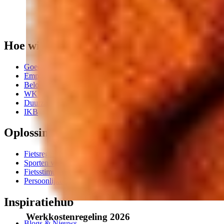
Hoe wij helpen
Goed werkgeverschap
Employer branding
Belonen en waarderen
WKR & Fiscale ruimte
Duurzame mobiliteit
IKB
Oplossingen
Fietsregelingen
Sporten via de zaak
Fietsstimulering
Persoonlijke benefits
Inspiratiehub
Werkkostenregeling 2026
Blogs & Nieuws