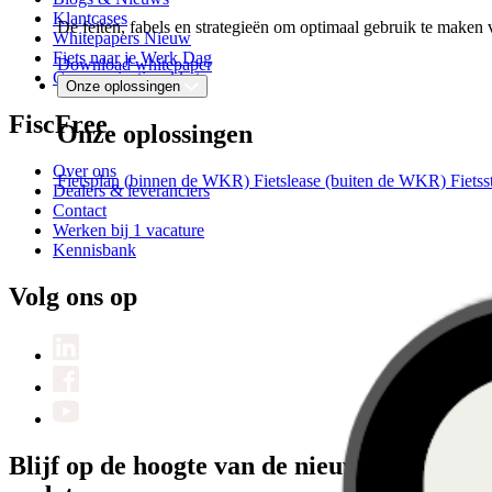
Klantcases
De feiten, fabels en strategieën om optimaal gebruik te mak
Whitepapers
Nieuw
Fiets naar je Werk Dag
Download whitepaper
Communicatiepakket
Onze oplossingen
FiscFree
Onze oplossingen
Over ons
Fietsplan (binnen de WKR)
Fietslease (buiten de WKR)
Fiets
Dealers & leveranciers
Contact
Werken bij
1 vacature
Kennisbank
Volg ons op
Blijf op de hoogte van de nieuwste