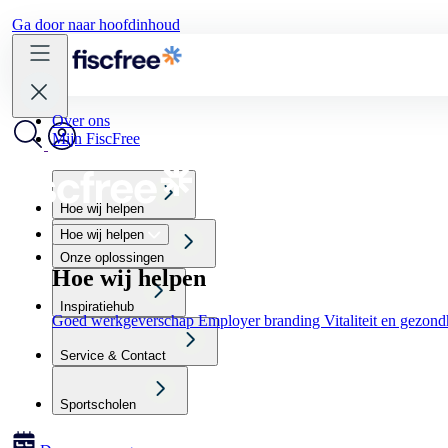
Ga door naar hoofdinhoud
Over ons
Mijn FiscFree
Hoe wij helpen
Hoe wij helpen
Onze oplossingen
Hoe wij helpen
Inspiratiehub
Goed werkgeverschap
Employer branding
Vitaliteit en gezon
Service & Contact
Sportscholen