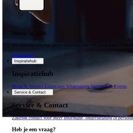
Nieuw in 2026
We introduceren een nieuw platform met een breed pakket benefi
Het aanbod
Inspiratiehub
Inspiratiehub
Blogs & Nieuws
Klantcases
Whitepapers
Webinars & Events
Service & Contact
Service & Contact
Zakelijk contact
Voor meer informatie, ondersteuning of persoonl
Heb je een vraag?