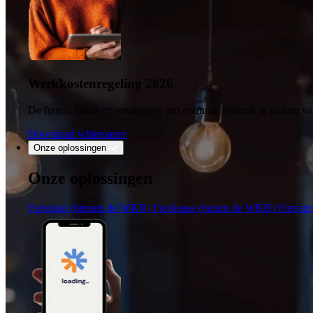
Werkkostenregeling 2026
De feiten, fabels en strategieën om optimaal gebruik te maken
Download whitepaper
Onze oplossingen
Onze oplossingen
Fietsplan (binnen de WKR)
Fietslease (buiten de WKR)
Fietsst