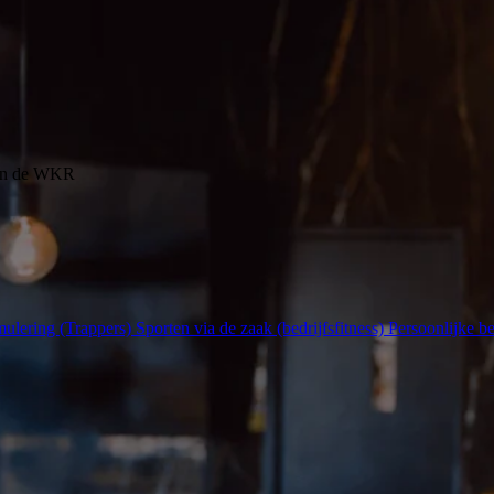
 van de WKR
imulering (Trappers)
Sporten via de zaak (bedrijfsfitness)
Persoonlijke be