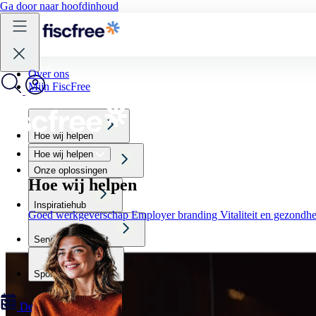
Ga door naar hoofdinhoud
Over ons
Mijn FiscFree
Hoe wij helpen
Hoe wij helpen
Onze oplossingen
Hoe wij helpen
Inspiratiehub
Goed werkgeverschap
Employer branding
Vitaliteit en gezondh
Service & Contact
Sportscholen
Demo aanvragen