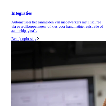
Integraties
Automatiseer het aanmelden van medewerkers met FiscFree
via payrollkoppelingen, of kies voor handmatige registratie of
aanmeldpagina’s.
Bekijk oplossing