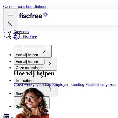
Ga door naar hoofdinhoud
Over ons
Mijn FiscFree
Hoe wij helpen
Hoe wij helpen
Onze oplossingen
Hoe wij helpen
Inspiratiehub
Goed werkgeverschap
Employer branding
Vitaliteit en gezon
Service & Contact
Sportscholen