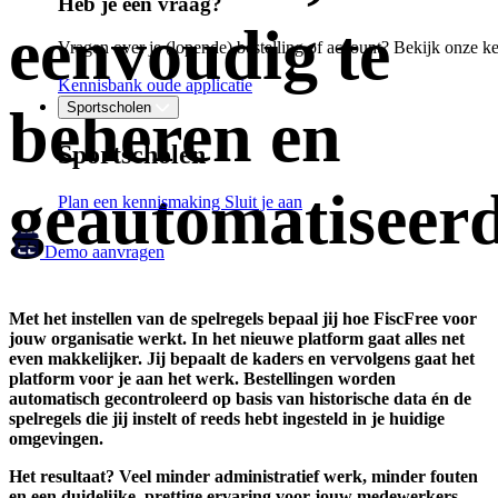
Heb je een vraag?
eenvoudig te
Vragen over je (lopende) bestelling of account? Bekijk onze k
Kennisbank oude applicatie
beheren en
Sportscholen
Sportscholen
geautomatiseer
Plan een kennismaking
Sluit je aan
Demo aanvragen
Met het instellen van de spelregels bepaal jij hoe FiscFree voor
jouw organisatie werkt. In het nieuwe platform gaat alles net
even makkelijker. Jij bepaalt de kaders en vervolgens gaat het
platform voor je aan het werk. Bestellingen worden
automatisch gecontroleerd op basis van historische data én de
spelregels die jij instelt of reeds hebt ingesteld in je huidige
omgevingen.
Het resultaat? Veel minder administratief werk, minder fouten
en een duidelijke, prettige ervaring voor jouw medewerkers.