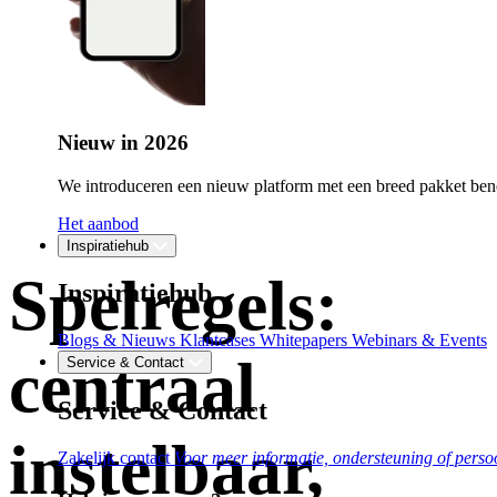
Nieuw in 2026
We introduceren een nieuw platform met een breed pakket bene
Het aanbod
Inspiratiehub
Spelregels:
Inspiratiehub
Blogs & Nieuws
Klantcases
Whitepapers
Webinars & Events
centraal
Service & Contact
Service & Contact
instelbaar,
Zakelijk contact
Voor meer informatie, ondersteuning of persoo