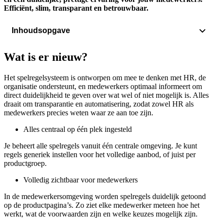
Efficiënt, slim, transparant en betrouwbaar.
Inhoudsopgave
Wat is er nieuw?
Wat is er nieuw?
Binnen welke parameters kan je de spelregels instellen?
Het spelregelsysteem is ontworpen om mee te denken met HR, de
De kracht van slimme regels
organisatie ondersteunt, en medewerkers optimaal informeert om
direct duidelijkheid te geven over wat wel of niet mogelijk is. Alles
Meer nieuwe features
draait om transparantie en automatisering, zodat zowel HR als
Verrekeningsbronnen beheren: centraal, flexibel en eenvoudig
medewerkers precies weten waar ze aan toe zijn.
Integraties
Alles centraal op één plek ingesteld
Ontdek hoe FiscFree je WKR-beheer nóg slimmer en efficiënter maakt
Je beheert alle spelregels vanuit één centrale omgeving. Je kunt
regels generiek instellen voor het volledige aanbod, of juist per
productgroep.
Volledig zichtbaar voor medewerkers
In de medewerkersomgeving worden spelregels duidelijk getoond
op de productpagina’s. Zo ziet elke medewerker meteen hoe het
werkt, wat de voorwaarden zijn en welke keuzes mogelijk zijn.