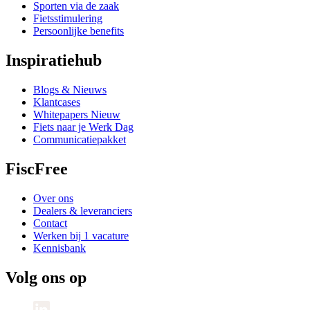
Sporten via de zaak
Fietsstimulering
Persoonlijke benefits
Inspiratiehub
Blogs & Nieuws
Klantcases
Whitepapers
Nieuw
Fiets naar je Werk Dag
Communicatiepakket
FiscFree
Over ons
Dealers & leveranciers
Contact
Werken bij
1 vacature
Kennisbank
Volg ons op