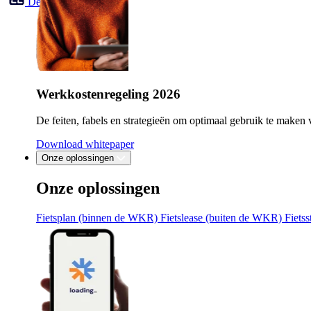
Demo aanvragen
Werkkostenregeling 2026
De feiten, fabels en strategieën om optimaal gebruik te mak
Download whitepaper
Onze oplossingen
Onze oplossingen
Fietsplan (binnen de WKR)
Fietslease (buiten de WKR)
Fiets